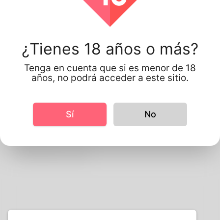
Nombre de pila
Apellido
¿Tienes 18 años o más?
Nombre de usuario
Email
Tenga en cuenta que si es menor de 18
años, no podrá acceder a este sitio.
Contraseña
Confirmar contraseña
Sí
No
Aceptar los términos y condiciones
Registro