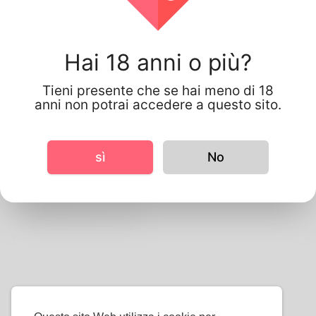
Nome di battesimo
Cognome
Hai 18 anni o più?
Nome utente
E-mail
Tieni presente che se hai meno di 18
anni non potrai accedere a questo sito.
Parola d'ordine
conferma password
sì
No
Accettare Termini e Condizioni
Registrare