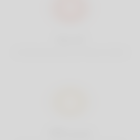
آمنة تماما
حسابك آمن في Linkey. نحن لا نشارك بياناتك مع طرف ثالث.
خصوصية 100٪