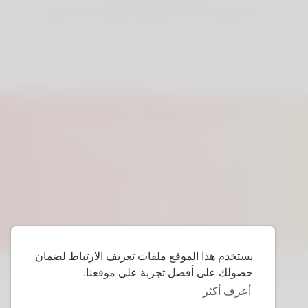
لديك سيطرة كاملة على معلوماتك الشخصية التي تشاركها.
تواصل مع صديقك المثالي
هنا ، على Linkey.
البدء
يستخدم هذا الموقع ملفات تعريف الارتباط لضمان
حصولك على أفضل تجربة على موقعنا.
أعرف أكثر
حقوق النشر © 2026 Linkey. كل الحقوق محفوظة.