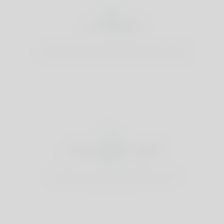
1
إصنع حساب
التسجيل مجانا & amp؛ إنشاء ملفك الشخصي الجيد.
2
العثور على المباريات
البحث & amp؛ تواصل مع مباريات مثالية لك.