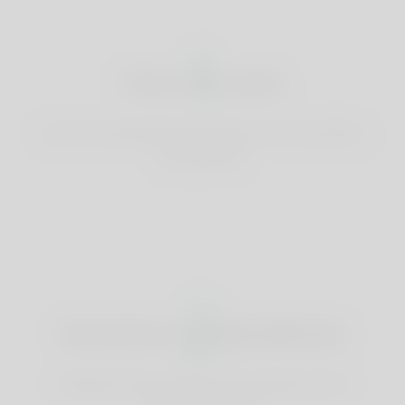
1
Criar uma conta
Inscreva-se gratuitamente e & amp; crie o seu perfil de
boa aparência.
2
Encontrar correspondências
Pesquisar & amp; Conecte-se com jogos que são