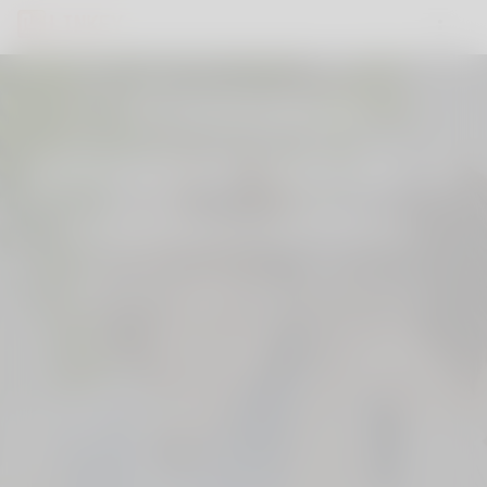
Conheça
pessoas novas e
interessantes.
Junte-se Linkey, onde você poderia
encontrar alguém, em qualquer lugar!