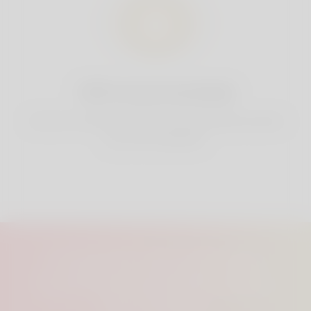
100% de privacidade
Você tem controle total sobre suas informações pessoais
que você compartilha.
Conecte-se com seu
Soulmate perfeito aqui,
em Linkey.