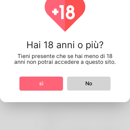
を侵害する、 又はその恐れのある行為、表現・
内容の送信等
第三者の財産、プライバシー等個人の権利を侵
害する、又はその恐れのある行為、表現・内容
の送信等
社会倫理や法令に反するもの
違法薬物、火器・けん銃など違法武器、爆発物
Hai 18 anni o più?
の製造、売買春、児童ポルノの提供、公文書偽
造、殺人、傷害、詐欺、 窃盗等の犯罪その他の
Tieni presente che se hai meno di 18
法令違反行為を推奨・肯定・勧誘もしくは助長
anni non potrai accedere a questo sito.
する又はその恐れのある行為、表現・内容の送
信等
犯罪その他の法令違反行為を推奨、肯定、もし
くは助長する等、社会的に有害であるもの、又
sì
No
はその恐れのある行為、表現・内容の送信等
インターネット異性紹介事業等の利用に
よる児童を対象とする不正誘引又は、会
員を児童との異性交際等をあっせんする
行為
売買春を目的として本サービスを利用す
る行為
直接会うことだけを目的とした内容の送